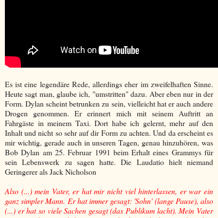
Es ist eine legendäre Rede, allerdings eher im zweifelhaften Sinne.
Heute sagt man, glaube ich, "umstritten" dazu. Aber eben nur in der
Form. Dylan scheint betrunken zu sein, vielleicht hat er auch andere
Drogen genommen. Er erinnert mich mit seinem Auftritt an
Fahrgäste in meinem Taxi. Dort habe ich gelernt, mehr auf den
Inhalt und nicht so sehr auf dir Form zu achten. Und da erscheint es
mir wichtig, gerade auch in unseren Tagen, genau hinzuhören, was
Bob Dylan am 25. Februar 1991 beim Erhalt eines Grammys für
sein Lebenswerk zu sagen hatte. Die Laudatio hielt niemand
Geringerer als Jack Nicholson
Also (...) mein Vater, er hat mir nicht viel hinterlassen, er war ein
ganz simpler Mann. Er hat immer gesagt: 'Sohn' (lange Pause), also
(...) er hat so viele Sachen gesagt (das Publikum lacht). Mein Vater